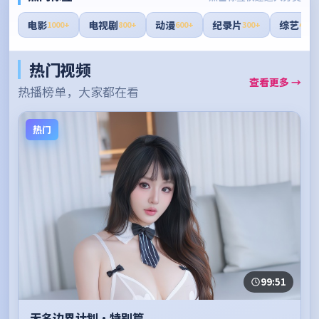
电影
电视剧
动漫
纪录片
综艺
1000+
800+
600+
300+
400+
热门视频
查看更多 →
热播榜单，大家都在看
热门
99:51
无名边界计划·特别篇