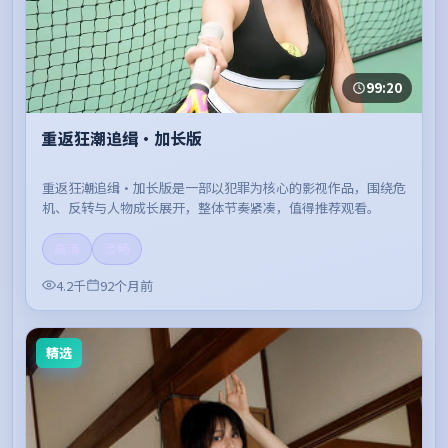
99:20
重返狂潮追缉·加长版
重返狂潮追缉·加长版是一部以犯罪为核心的影视作品，围绕危
机、反转与人物成长展开，整体节奏紧凑，值得推荐观看。
高清
流畅
4.2千
92个月前
精选